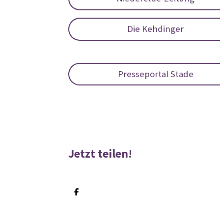
Die Kehdinger
Presseportal Stade
Jetzt teilen!
T
e
i
l